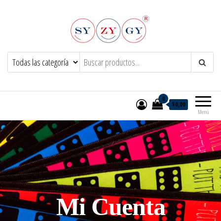
Syzygy.net.ar
0
$0,00
Menú
Mi Cuenta