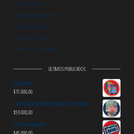
Política de Envíos
Política de Devoluciones
Política de Garantía
Política de Privacidad
Términos y Condiciones
ÚLTIMOS PUBLICADOS
POSTERS
$
15.000,00
CRYSTAL PICTURE POCKET DIE 20 cm.
$
59.000,00
FOR & AGAINST
$
45.000,00