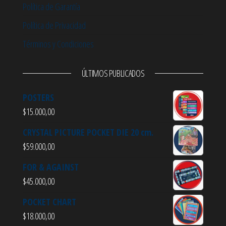
Política de Garantía
Política de Privacidad
Términos y Condiciones
ÚLTIMOS PUBLICADOS
POSTERS
$
15.000,00
CRYSTAL PICTURE POCKET DIE 20 cm.
$
59.000,00
FOR & AGAINST
$
45.000,00
POCKET CHART
$
18.000,00