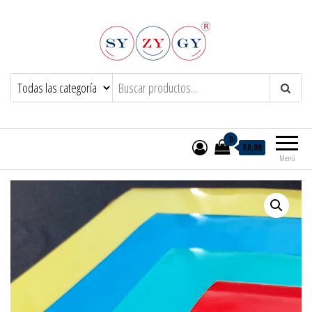
Syzygy.net.ar
0
$0,00
Menú