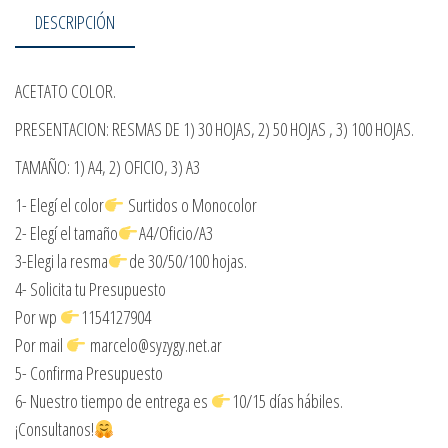
DESCRIPCIÓN
ACETATO COLOR.
PRESENTACION: RESMAS DE 1) 30 HOJAS, 2) 50 HOJAS , 3) 100 HOJAS.
TAMAÑO: 1) A4, 2) OFICIO, 3) A3
1- Elegí el color
Surtidos o Monocolor
2- Elegí el tamaño
A4/Oficio/A3
3-Elegi la resma
de 30/50/100 hojas.
4- Solicita tu Presupuesto
Por wp
1154127904
Por mail
marcelo@syzygy.net.ar
5- Confirma Presupuesto
6- Nuestro tiempo de entrega es
10/15 días hábiles.
¡Consultanos!