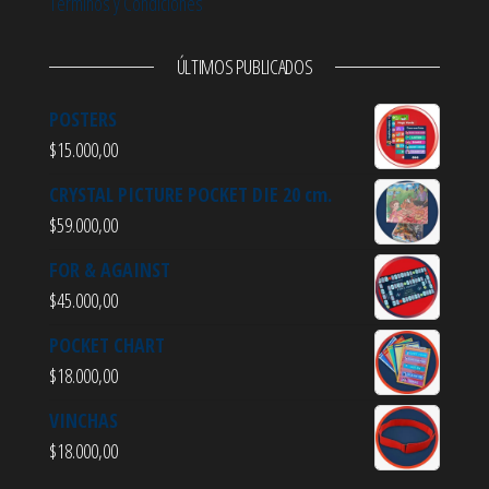
Términos y Condiciones
ÚLTIMOS PUBLICADOS
POSTERS
$
15.000,00
CRYSTAL PICTURE POCKET DIE 20 cm.
$
59.000,00
FOR & AGAINST
$
45.000,00
POCKET CHART
$
18.000,00
VINCHAS
$
18.000,00