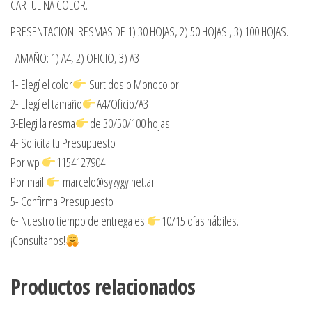
CARTULINA COLOR.
PRESENTACION: RESMAS DE 1) 30 HOJAS, 2) 50 HOJAS , 3) 100 HOJAS.
TAMAÑO: 1) A4, 2) OFICIO, 3) A3
1- Elegí el color
Surtidos o Monocolor
2- Elegí el tamaño
A4/Oficio/A3
3-Elegi la resma
de 30/50/100 hojas.
4- Solicita tu Presupuesto
Por wp
1154127904
Por mail
marcelo@syzygy.net.ar
5- Confirma Presupuesto
6- Nuestro tiempo de entrega es
10/15 días hábiles.
¡Consultanos!
Productos relacionados