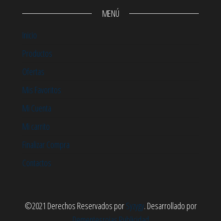
MENÚ
Inicio
Productos
Ofertas
Mis Favoritos
Mi Cuenta
Mi carrito
Finalizar Compra
Contactos
©2021 Derechos Reservados por
Syzygy
. Desarrollado por
Dementesrojas Publicidad