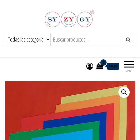
Syzygy.net.ar
0
$0,00
Menú