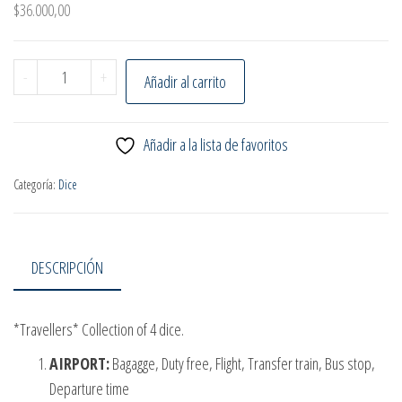
$
36.000,00
TRAVELLERS DICE COLLECTION cantidad
-
+
Añadir al carrito
Añadir a la lista de favoritos
Categoría:
Dice
DESCRIPCIÓN
*Travellers* Collection of 4 dice.
AIRPORT:
Bagagge, Duty free, Flight, Transfer train, Bus stop,
Departure time