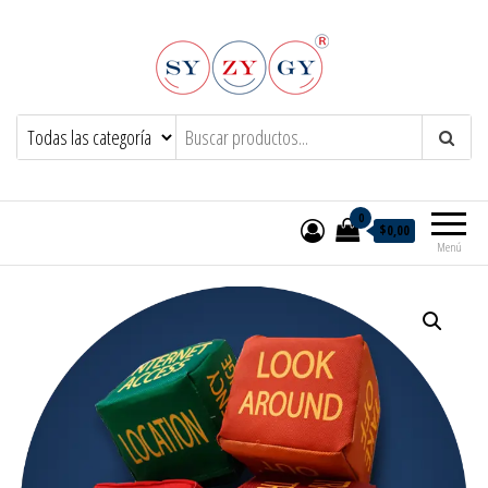
Syzygy.net.ar
0
$0,00
Menú