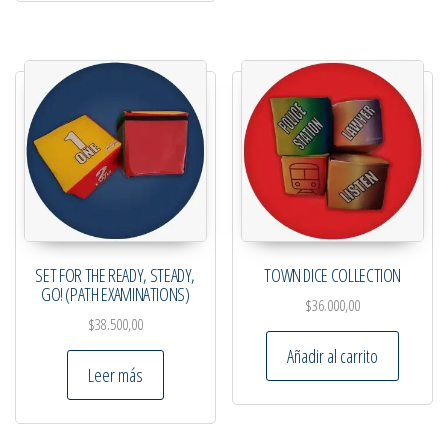
SET FOR THE READY, STEADY,
TOWN DICE COLLECTION
GO! (PATH EXAMINATIONS)
$
36.000,00
$
38.500,00
Añadir al carrito
Leer más