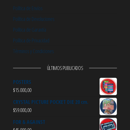
Política de Envíos
Política de Devoluciones
Política de Garantía
Política de Privacidad
Términos y Condiciones
ÚLTIMOS PUBLICADOS
POSTERS
$
15.000,00
CRYSTAL PICTURE POCKET DIE 20 cm.
$
59.000,00
FOR & AGAINST
$
45.000,00