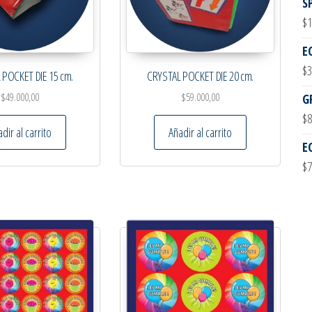
S
$
1
E
$
3
 POCKET DIE 15 cm.
CRYSTAL POCKET DIE 20 cm.
$
49.000,00
$
59.000,00
G
$
8
dir al carrito
Añadir al carrito
E
$
7