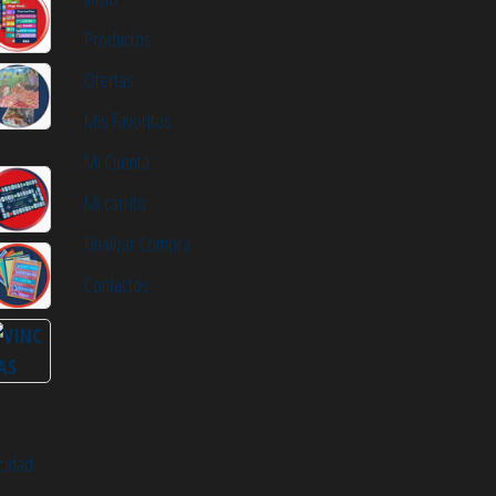
Productos
Ofertas
Mis Favoritos
Mi Cuenta
Mi carrito
Finalizar Compra
Contactos
cidad