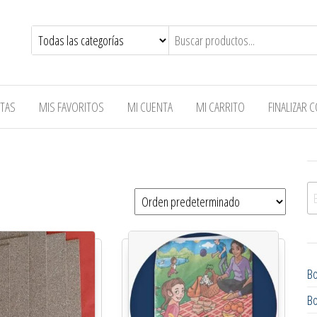
TAS
MIS FAVORITOS
MI CUENTA
MI CARRITO
FINALIZAR
Bu
B
B