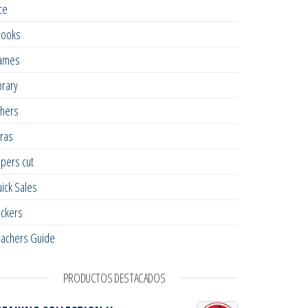
ce
books
ames
brary
hers
ras
pers cut
ick Sales
ickers
achers Guide
PRODUCTOS DESTACADOS