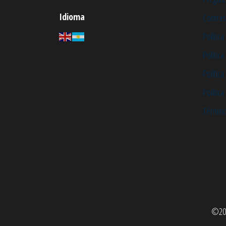
Idioma
Contras
Política
Polític
Política
Política
Término
©202