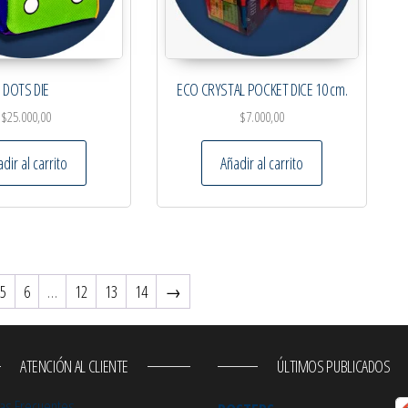
DOTS DIE
ECO CRYSTAL POCKET DICE 10 cm.
$
25.000,00
$
7.000,00
dir al carrito
Añadir al carrito
5
6
…
12
13
14
→
ATENCIÓN AL CLIENTE
ÚLTIMOS PUBLICADOS
as Frecuentes