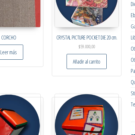
Di
E
G
CORCHO
CRYSTAL PICTURE POCKET DIE 20 cm.
Li
$
59.000,00
Ot
Leer más
Ot
Añadir al carrito
Pa
Qu
St
Te