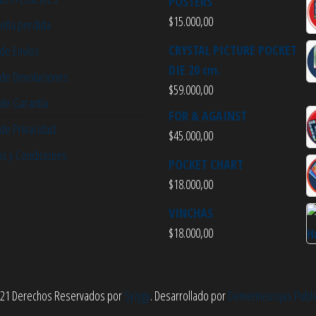
POSTERS
$
15.000,00
eña perdida
CRYSTAL PICTURE POCKET
 de Envíos
DIE 20 cm.
a de Devoluciones
$
59.000,00
 de Garantía
FOR & AGAINST
 de Privacidad
$
45.000,00
s y Condiciones
POCKET CHART
$
18.000,00
VINCHAS
$
18.000,00
1 Derechos Reservados por
Syzygy
. Desarrollado por
Dementesrojas Publi