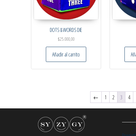
DOTS & WORDS DIE
$
25.000,00
Añadir al carrito
Aña
←
1
2
3
4
Pregunt