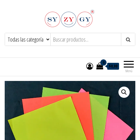
Syzygy.net.ar
0
$0,00
Menú