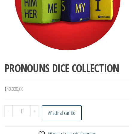
PRONOUNS DICE COLLECTION
$
40.000,00
PRONOUNS DICE COLLECTION cantidad
-
+
Añadir al carrito
Añadir a la lista de favoritos