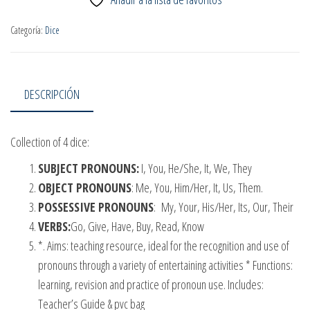
Categoría:
Dice
DESCRIPCIÓN
Collection of 4 dice:
SUBJECT PRONOUNS:
I, You, He/She, It, We, They
OBJECT PRONOUNS
: Me, You, Him/Her, It, Us, Them.
POSSESSIVE PRONOUNS
: My, Your, His/Her, Its, Our, Their
VERBS:
Go, Give, Have, Buy, Read, Know
*. Aims: teaching resource, ideal for the recognition and use of
pronouns through a variety of entertaining activities * Functions:
learning, revision and practice of pronoun use. Includes:
Teacher’s Guide & pvc bag