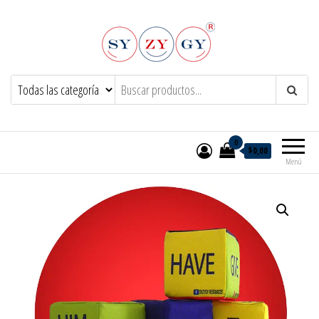
Syzygy.net.ar
0
$0,00
Menú